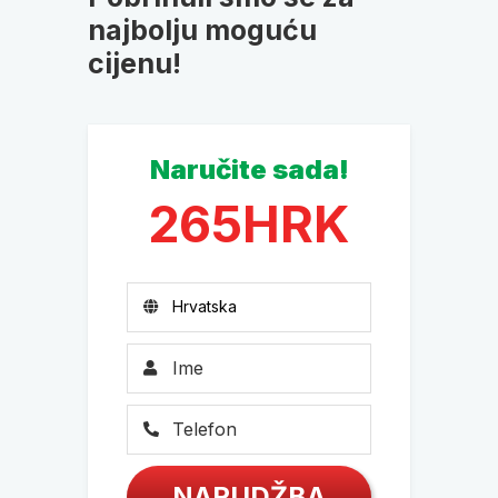
najbolju moguću
cijenu!
Naručite sada!
265
HRK
NARUDŽBA