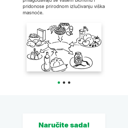
!
prilagođavaju se vašem bioritmu i
stražnjic
pridonose prirodnom izlučivanju viška
masnoće.
Naručite sada!