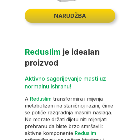
NARUDŽBA
Reduslim
je idealan
proizvod
Aktivno sagorijevanje masti uz
Komplek
normalnu ishranu!
jedan c
bilo
A
Reduslim
transformira i mijenja
A
Redus
dob ili
metabolizam na staničnoj razini, čime
na različ
 biti
se potiče razgradnja masnih naslaga.
višak ma
adi! Nije
Ne morate držati dijetu niti mijenjati
a s njim 
ubili
prehranu da biste brzo smršavili:
problem
at koji
aktivne komponente
Reduslim
vrata, r