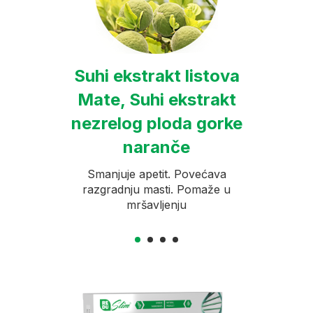
e i
Suhi ekstrakt listova
Ko
ma
Mate, Suhi ekstrakt
nezrelog ploda gorke
 i daje
Pobol
snost o
meta
naranče
Smanjuje apetit. Povećava
razgradnju masti. Pomaže u
mršavljenju