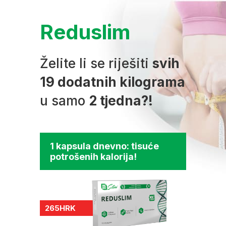
Reduslim
Želite li se riješiti
svih
19 dodatnih kilograma
u samo
2 tjedna?!
1 kapsula dnevno: tisuće
potrošenih kalorija!
265
HRK