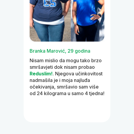
Branka Marović, 29 godina
Zlatk
Nisam mislio da mogu tako brzo
Kad s
smršavjeti dok nisam probao
Redu
kg,
Reduslim!
. Njegova učinkovitost
kg. Bi
Sada,
nadmašila je i moja najluđa
morao
dem,
očekivanja, smršavio sam više
samo 
nu i
od 24 kilograma u samo 4 tjedna!
Redu
itka!